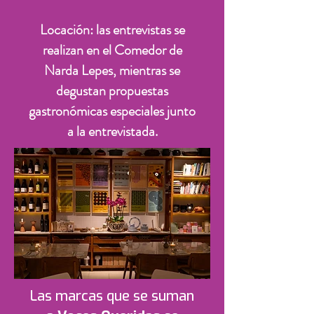
Locación: las entrevistas se
realizan en el Comedor de
Narda Lepes, mientras se
degustan propuestas
gastronómicas especiales junto
a la entrevistada.
Las marcas que se suman