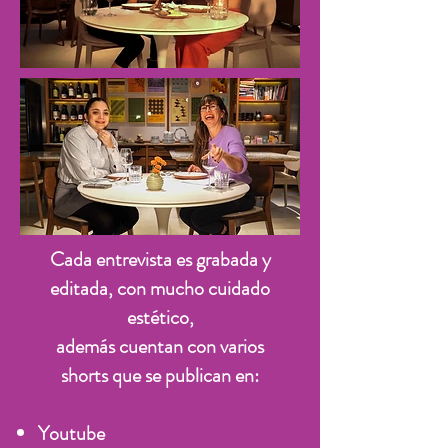
Cada entrevista es grabada y
editada, con mucho cuidado
estético,
además cuentan con varios
shorts que se publican en:
Youtube